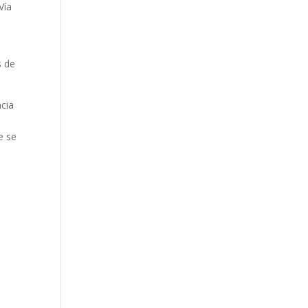
Vía
s de
ncia
e se