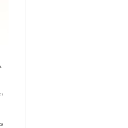
a.
as
ta