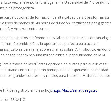
es. Esta vez, el evento tendrá lugar en la Universidad del Norte (Km 5 
izaje es protagonista.
ue busca opciones de formación de alta calidad para transformar su
r cursos de menos de 40 horas de duración, certificados por gigante
crosoft y Amazon, entre otros.
genda de expertos conferencistas y talleristas en temas comoIntelige
ucho más. Colombia 4.0 es la oportunidad perfecta para acercar
nos. Esto se verá reflejado en charlas sobre IA + robótica, en dond
s de riesgo financiero y una mirada crítica al papel humano en la IA.
uiará a través de las diversas opciones de cursos para que lleves tu
 los usuarios inscritos podrán participar de la experiencia de realidad
enemos grandes sorpresas y regalos para todos los visitantes que se
ste link de registro y empieza hoy:
https://bit.ly/senatic-registro
ica con SENATIC!