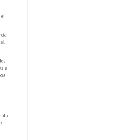
 el
cial
al,
des
as a
cia
enta
mo