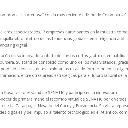
o
e tomaron a “La Arenosa” con la más reciente edición de Colombia 4.0,
alleres especializados, 7 empresas participantes en la muestra comer
quilla vibró al ritmo de las tendencias globales en inteligencia artifici
rketing digital.
acó con su innovadora oferta de cursos cortos gratuitos en habilida
 Coursera. Su stand se consolidó como uno de los más visitados, graci
 permitió a los asistentes explorar las rutas de formación en Inteligen
ogramación, entre otras áreas estratégicas para el futuro laboral de la
a Rosa, visitó el stand de SENATIC y participó en la innovadora
conocer de primera mano el recorrido virtual de SENATIC por diversos
o de La Tatacoa, el Nevado del Cocuy y Providencia. Su visita repres
ades digitales y del impulso al talento tecnológico en el Atlántico, co