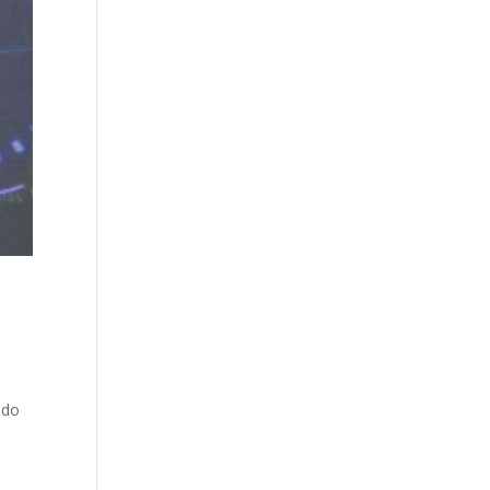
o
ido