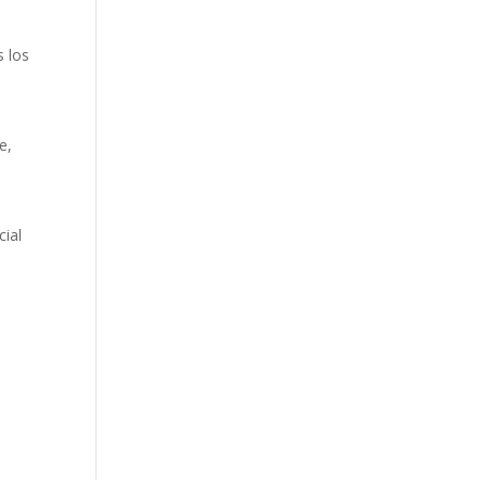
s los
e,
cial