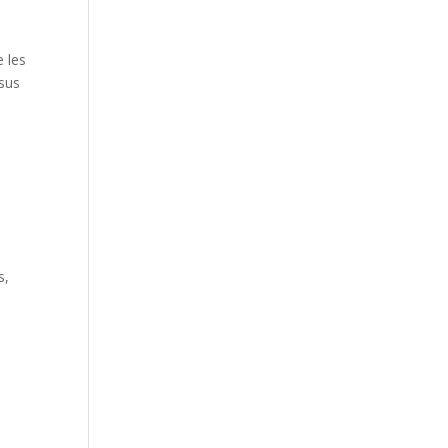
 les
 sus
s
s,